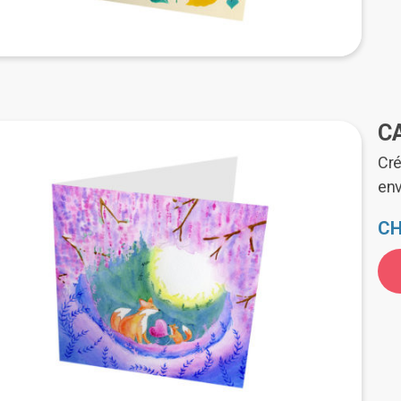
C
Cré
en
CH