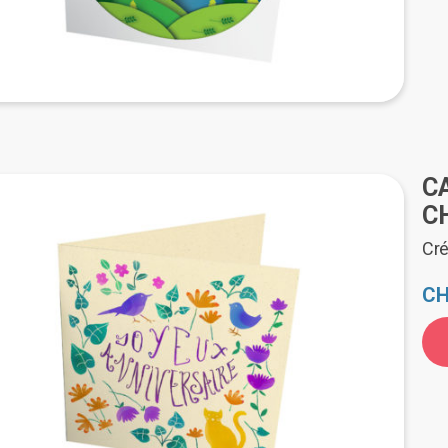
C
C
Cré
CH