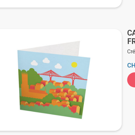
C
F
Cré
CH