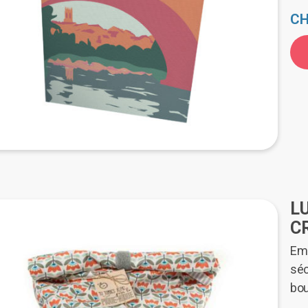
CH
L
C
Emp
séc
bou