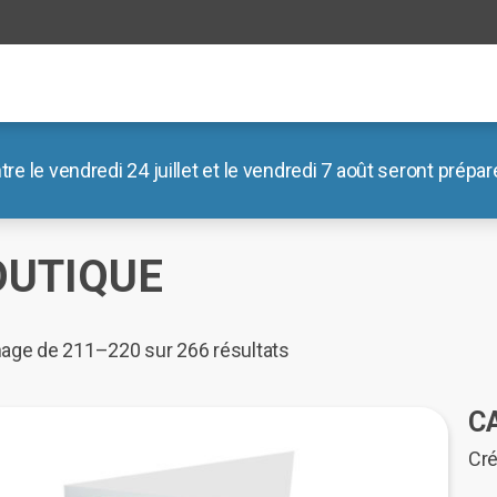
le vendredi 24 juillet et le vendredi 7 août seront préparé
il
/
Boutique
/ Page 22
OUTIQUE
Trié
hage de 211–220 sur 266 résultats
du
plus
C
récent
Cré
au