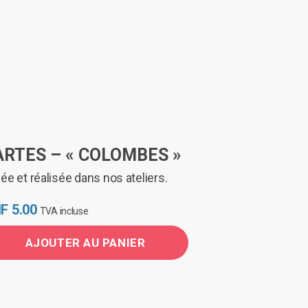
duit
ARTES – « COLOMBES »
ée et réalisée dans nos ateliers.
F
5.00
TVA incluse
AJOUTER AU PANIER