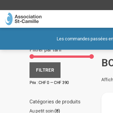
MENU
MENU
Association
Blog
Les commandes passées entre 
Accue
Ateliers
Documents
Filtrer par tarif
Lieux de vie
Nos liens externes
B
Boutiques
Prix
Prix
FILTRER
min
max
Café des Préalpes
Affic
Prix :
CHF 0
—
CHF 390
Radar Pédagogique
Catégories de produits
Au petit soin
(8)