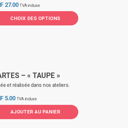
F
27.00
TVA incluse
CHOIX DES OPTIONS
duit
sieurs
iations.
s
ARTES – « TAUPE »
ions
uvent
ée et réalisée dans nos ateliers.
e
F
5.00
isies
TVA incluse
AJOUTER AU PANIER
ge