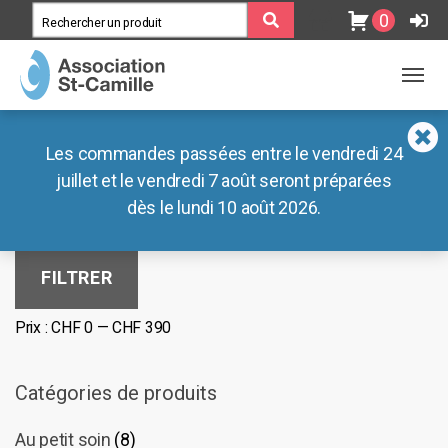
0
MENU
MENU
Association
Blog
Les commandes passées entre le vendredi 24
Ateliers
Documents
juillet et le vendredi 7 août seront préparées
Filtrer par tarif
dès le lundi 10 août 2026.
Lieux de vie
Nos liens externes
Boutiques
Prix
Prix
FILTRER
min
max
Café des Préalpes
Prix :
CHF 0
—
CHF 390
Radar Pédagogique
Catégories de produits
Au petit soin
(8)