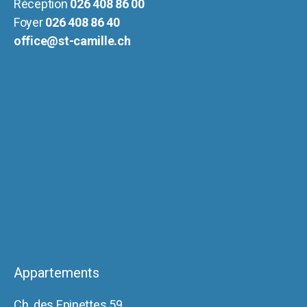
Réception
026 408 86 00
Foyer
026 408 86 40
office@st-camille.ch
Appartements
Ch. des Epinettes 59