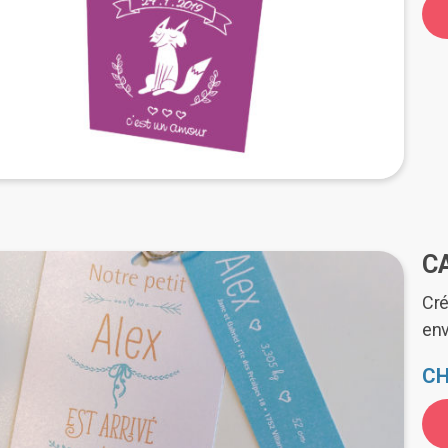
C
Cré
en
CH