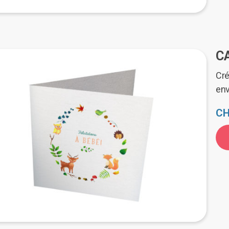
C
Cré
en
CH