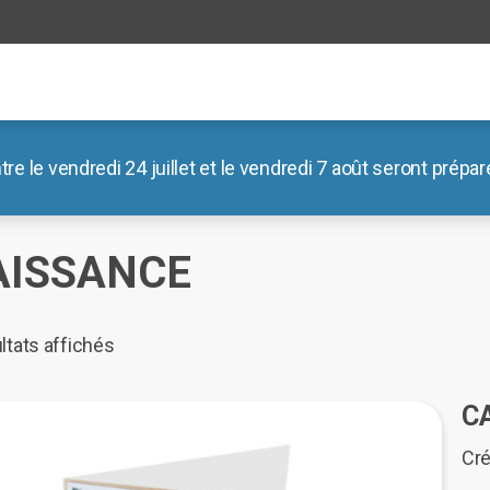
le vendredi 24 juillet et le vendredi 7 août seront préparé
il
/
Boutique
/
Dites-le avec un mot
/ Naissance
AISSANCE
Trié
ltats affichés
du
plus
C
récent
Cré
au