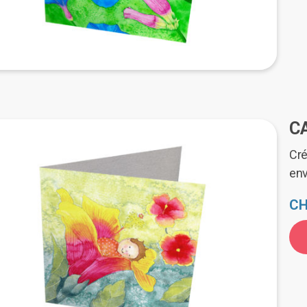
C
Cré
en
CH