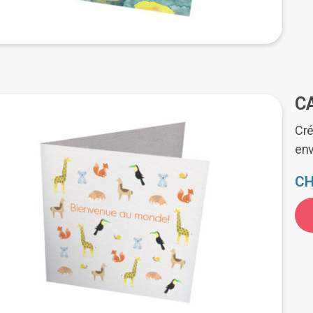
C
Cré
en
CH