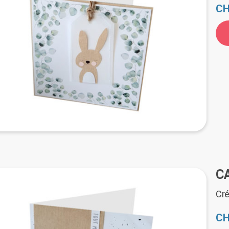
plus
CH
ancien
C
Cré
CH