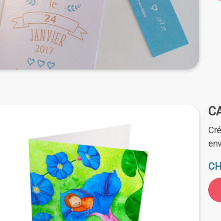
CA
Cré
en
CH