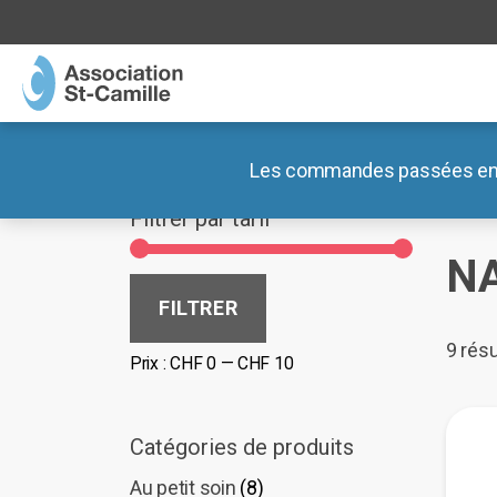
MENU
MENU
Association
Blog
Les commandes passées entre 
Accue
Ateliers
Documents
Filtrer par tarif
Lieux de vie
Nos liens externes
N
Boutiques
Prix
Prix
FILTRER
min
max
Café des Préalpes
9 résu
Prix :
CHF 0
—
CHF 10
Radar Pédagogique
Catégories de produits
Au petit soin
(8)