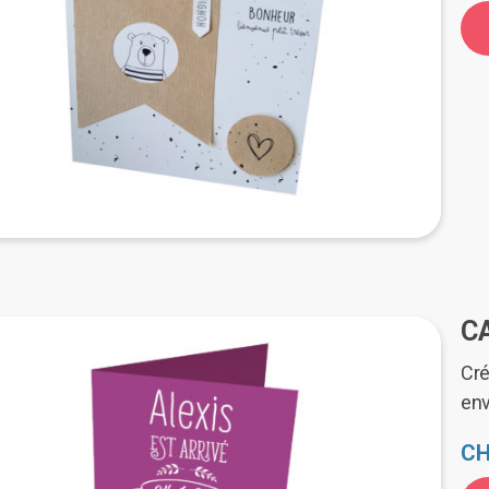
C
Cré
en
CH