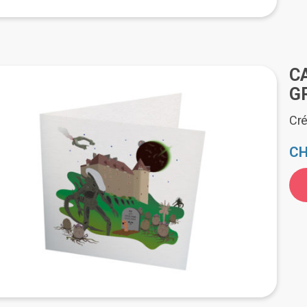
C
G
Cré
CH