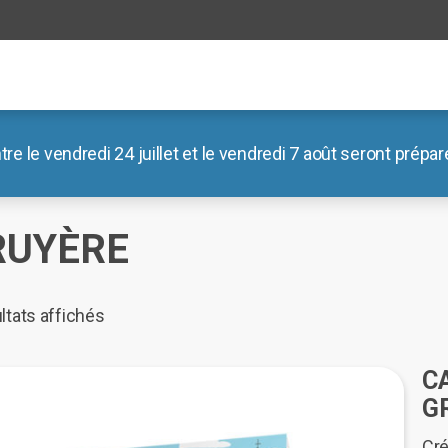
le vendredi 24 juillet et le vendredi 7 août seront préparé
il
/
Boutique
/
Dites-le avec un mot
/ Gruyère
RUYÈRE
Trié
ltats affichés
du
plus
C
récent
G
au
Cré