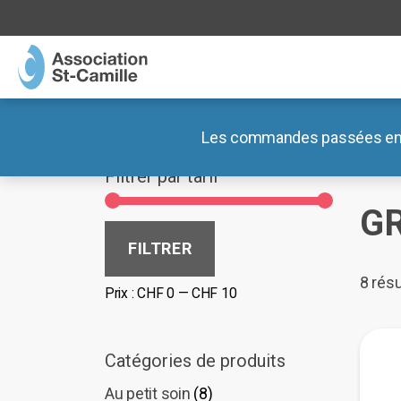
MENU
MENU
Association
Blog
Les commandes passées entre 
Accue
Ateliers
Documents
Filtrer par tarif
Lieux de vie
Nos liens externes
G
Boutiques
Prix
Prix
FILTRER
min
max
Café des Préalpes
8 résu
Prix :
CHF 0
—
CHF 10
Radar Pédagogique
Catégories de produits
Au petit soin
(8)