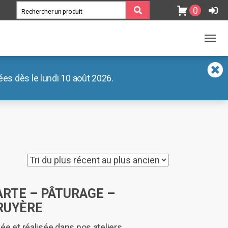
0
es dès le lundi 10 août 2026.
ARTE – PÂTURAGE –
RUYÈRE
ée et réalisée dans nos ateliers.