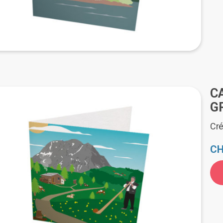
C
G
Cré
CH