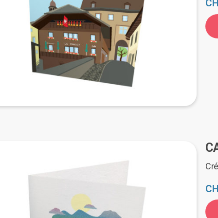
CH
C
Cré
CH