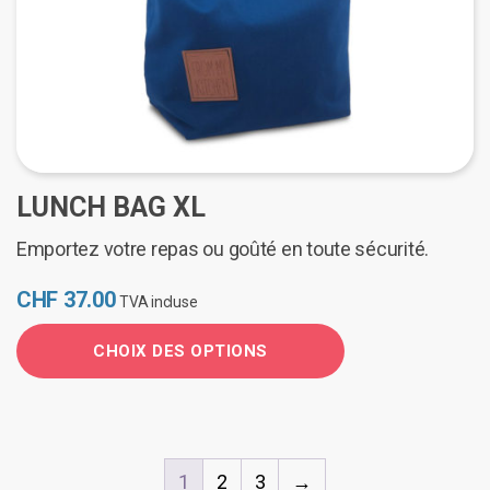
LUNCH BAG XL
Emportez votre repas ou goûté en toute sécurité.
CHF
37.00
TVA incluse
CHOIX DES OPTIONS
Ce
produit
a
plusieurs
1
2
3
→