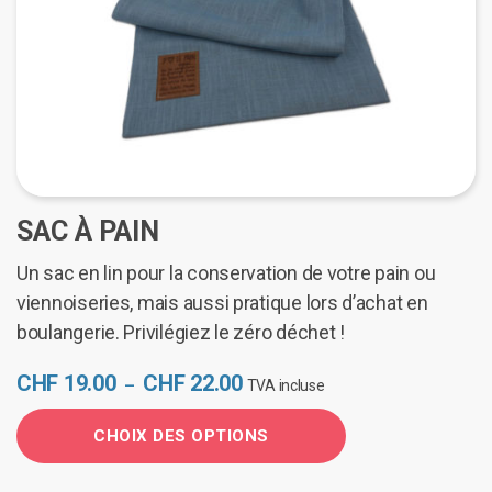
peuvent
être
choisies
sur
la
page
du
produit
SAC À PAIN
Un sac en lin pour la conservation de votre pain ou
viennoiseries, mais aussi pratique lors d’achat en
boulangerie. Privilégiez le zéro déchet !
Plage
CHF
19.00
CHF
22.00
–
TVA incluse
de
prix :
CHOIX DES OPTIONS
CHF 19.00
Ce
à