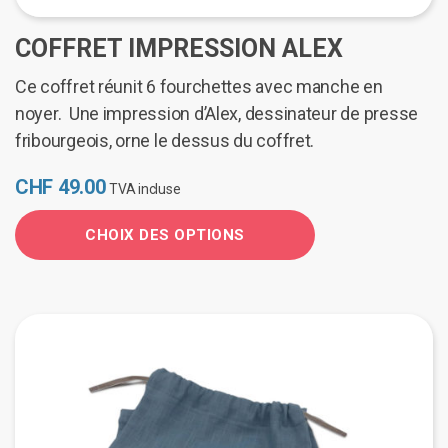
du
produit
COFFRET IMPRESSION ALEX
Ce coffret réunit 6 fourchettes avec manche en
noyer. Une impression d’Alex, dessinateur de presse
fribourgeois, orne le dessus du coffret.
CHF
49.00
TVA incluse
CHOIX DES OPTIONS
Ce
produit
a
plusieurs
variations.
Les
options