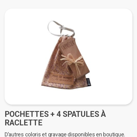
CHF 22.00
produit
a
plusieurs
variations.
Les
options
peuvent
être
choisies
sur
la
page
du
produit
POCHETTES + 4 SPATULES À
RACLETTE
D’autres coloris et gravage disponibles en boutique.