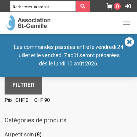
0
MENU
MENU
Association
Blog
Les commandes passées entre le vendredi 24
Ateliers
Documents
juillet et le vendredi 7 août seront préparées
Filtrer par tarif
dès le lundi 10 août 2026.
Lieux de vie
Nos liens externes
Boutiques
Prix
Prix
FILTRER
min
max
Café des Préalpes
Prix :
CHF 0
—
CHF 90
Radar Pédagogique
Catégories de produits
Au petit soin
(8)