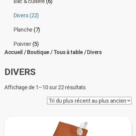
Bac & cuillère
(6)
Divers
(22)
Planche
(7)
Poivrier
(5)
Accueil
/
Boutique
/
Tous à table
/ Divers
DIVERS
Trié
Affichage de 1–10 sur 22 résultats
du
plus
récent
au
plus