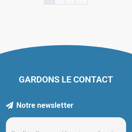
variations.
Les
options
peuvent
être
choisies
sur
la
page
du
GARDONS LE CONTACT
produit
Notre newsletter