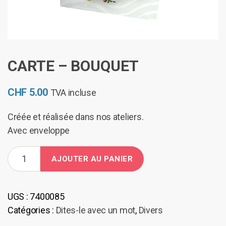
CARTE – BOUQUET
CHF
5.00
TVA incluse
Créée et réalisée dans nos ateliers.
Avec enveloppe
quantité
AJOUTER AU PANIER
de
Carte
-
UGS :
7400085
Bouquet
Catégories :
Dites-le avec un mot
,
Divers