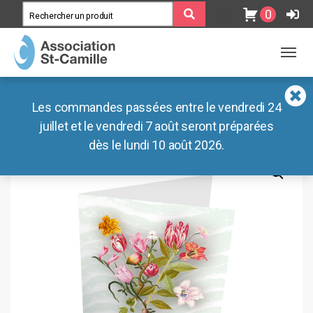
0
MENU
MENU
Association
Blog
Accueil
Les commandes passées entre le vendredi 24
/
Boutique
/
Dites-le avec un
Ateliers
Documents
mot
/
juillet et le vendredi 7 août seront préparées
Divers
/ Carte – Bouquet
dès le lundi 10 août 2026.
Lieux de vie
Nos liens externes
Boutiques
Café des Préalpes
Radar Pédagogique