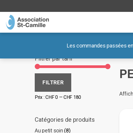
MENU
MENU
Association
Blog
Les commandes passées entre 
Accue
Ateliers
Documents
Filtrer par tarif
Lieux de vie
Nos liens externes
P
Boutiques
Prix
Prix
FILTRER
min
max
Café des Préalpes
Affic
Prix :
CHF 0
—
CHF 180
Radar Pédagogique
Catégories de produits
Au petit soin
(8)