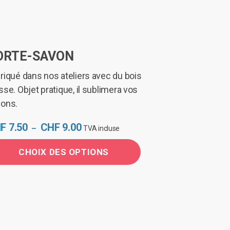
ORTE-SAVON
riqué dans nos ateliers avec du bois
sse. Objet pratique, il sublimera vos
ons.
Plage
F
7.50
CHF
9.00
–
TVA incluse
de
prix :
CHOIX DES OPTIONS
CHF 7.50
à
CHF 9.00
duit
sieurs
iations.