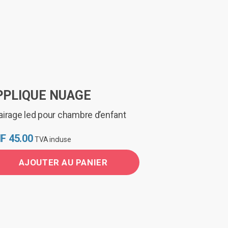
à
CHF 45.00
duit
sieurs
iations.
s
ions
PPLIQUE NUAGE
uvent
e
airage led pour chambre d’enfant
isies
F
45.00
TVA incluse
AJOUTER AU PANIER
ge
duit