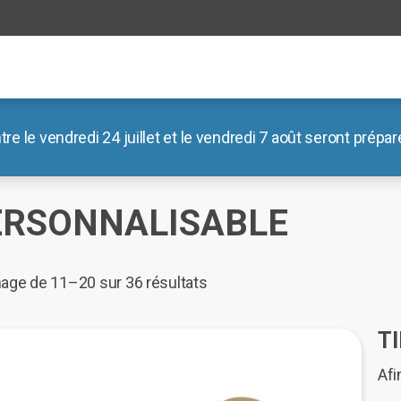
le vendredi 24 juillet et le vendredi 7 août seront préparé
il
/
Boutique
/
Personnalisable
/ Page 2
ERSONNALISABLE
Trié
hage de 11–20 sur 36 résultats
du
plus
T
récent
Afi
au