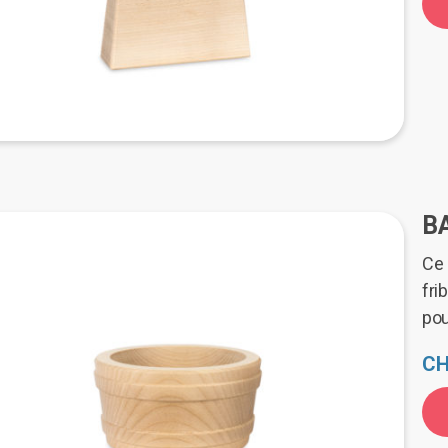
B
Ce 
fri
pou
CH