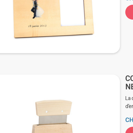
C
N
La 
d’e
CH