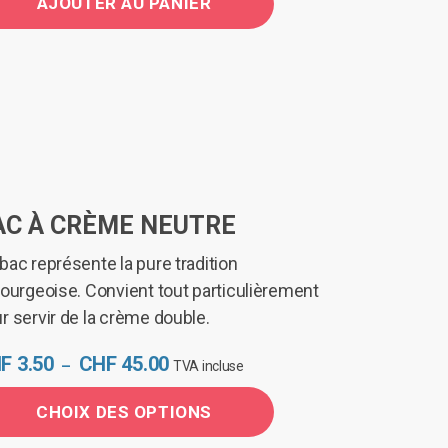
AJOUTER AU PANIER
AC À CRÈME NEUTRE
bac représente la pure tradition
bourgeoise. Convient tout particulièrement
r servir de la crème double.
Plage
F
3.50
CHF
45.00
–
TVA incluse
de
prix :
CHOIX DES OPTIONS
CHF 3.50