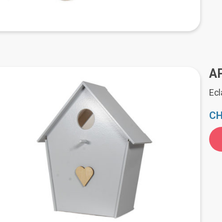
A
Ecl
CH