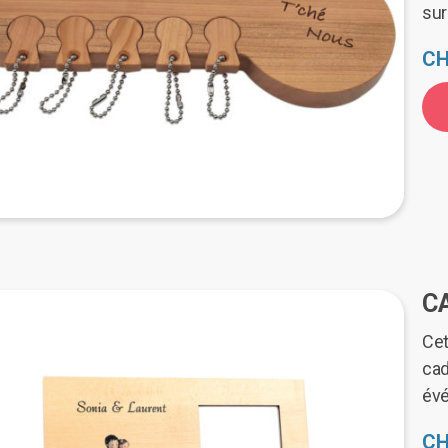
su
CH
C
Cet
cad
évé
CH