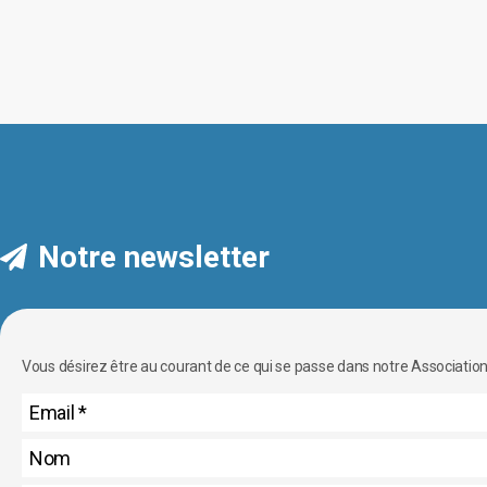
peuvent
être
choisies
sur
la
page
du
produit
Notre newsletter
Vous désirez être au courant de ce qui se passe dans notre Association