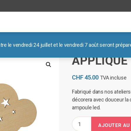
le vendredi 24 juillet et le vendredi 7 août seront préparé
ambre
/ Applique nuage
APPLIQUE
CHF
45.00
TVA incluse
Fabriqué dans nos ateliers
décorera avec douceur la 
ampoule led.
quantité
AJOUTER AU
de