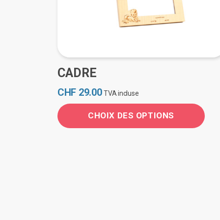
CADRE
CHF
29.00
TVA incluse
CHOIX DES OPTIONS
Ce
produit
a
plusieurs
variations.
Les
options