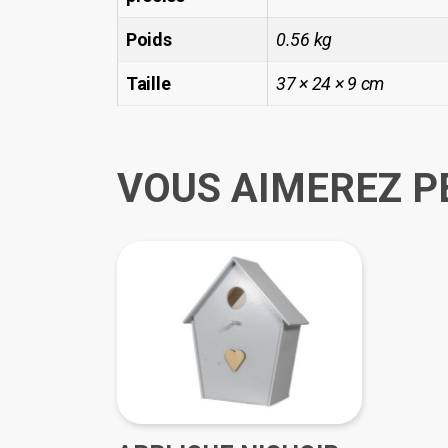
Poids
0.56 kg
Taille
37 × 24 × 9 cm
VOUS AIMEREZ P