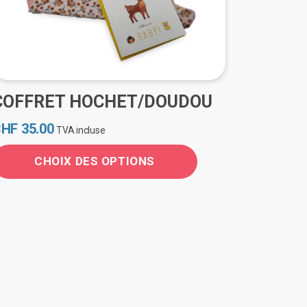
COFFRET HOCHET/DOUDOU
CHF
35.00
TVA incluse
CHOIX DES OPTIONS
e
roduit
lusieurs
ariations.
es
ptions