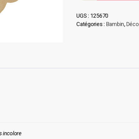
Applique
nuage
UGS :
125670
Catégories :
Bambin
,
Déco
s incolore