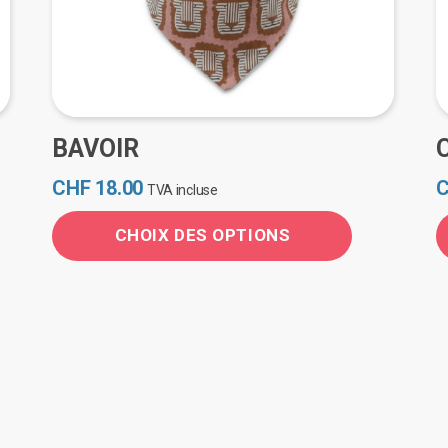
BAVOIR
CHF
18.00
TVA incluse
CHOIX DES OPTIONS
Ce
C
produit
p
a
a
plusieurs
p
variations.
v
Les
L
options
o