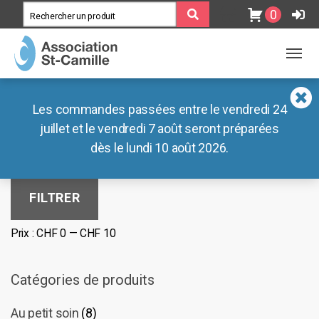
0
MENU
MENU
Association
Blog
Les commandes passées entre le vendredi 24
Ateliers
Documents
juillet et le vendredi 7 août seront préparées
Filtrer par tarif
dès le lundi 10 août 2026.
Lieux de vie
Nos liens externes
Boutiques
Prix
Prix
FILTRER
min
max
Café des Préalpes
Prix :
CHF 0
—
CHF 10
Radar Pédagogique
Catégories de produits
Au petit soin
(8)