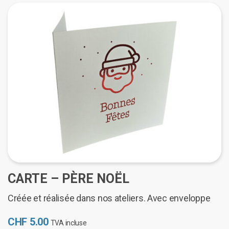
au
plus
ancien
CARTE – PÈRE NOËL
Créée et réalisée dans nos ateliers. Avec enveloppe
CHF
5.00
TVA incluse