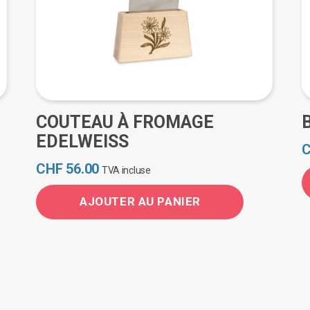
COUTEAU À FROMAGE
EDELWEISS
CHF
56.00
TVA incluse
AJOUTER AU PANIER
C
p
a
p
v
L