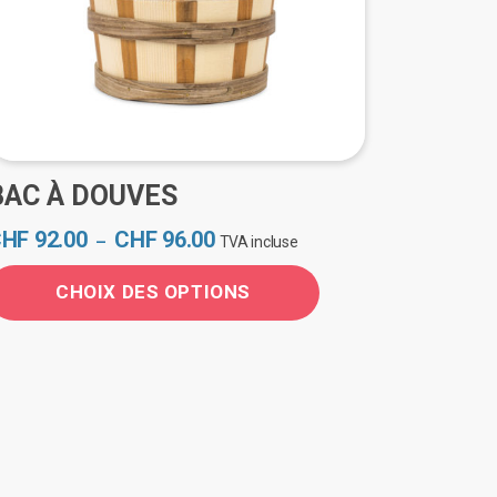
BAC À DOUVES
Plage
CHF
92.00
CHF
96.00
–
TVA incluse
de
prix :
CHOIX DES OPTIONS
CHF 92.00
e
à
CHF 96.00
roduit
lusieurs
ariations.
es