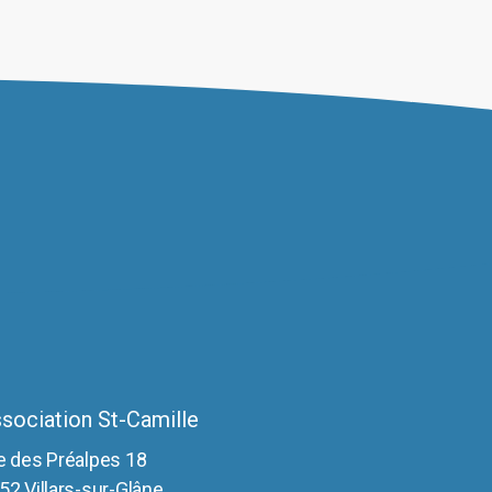
ptions
euvent
tre
hoisies
ur
age
u
roduit
sociation St-Camille
e des Préalpes 18
52 Villars-sur-Glâne