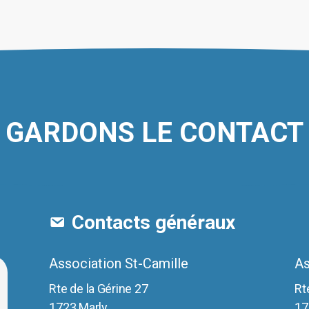
o
p
ê
c
s
la
p
GARDONS LE CONTACT
d
p
Contacts généraux
Association St-Camille
As
Rte de la Gérine 27
Rt
1723 Marly
17