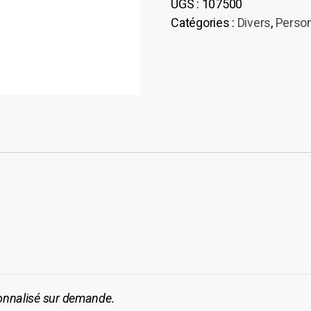
UGS :
107500
Catégories :
Divers
,
Person
sonnalisé sur demande.