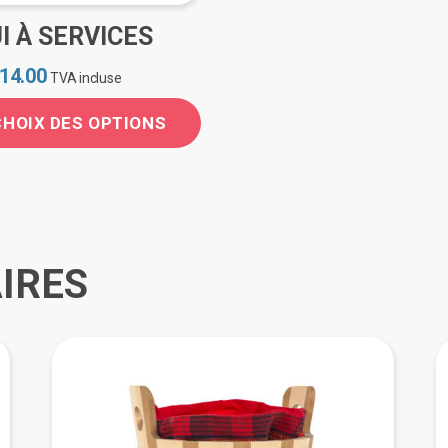
I À SERVICES
14.00
TVA incluse
CHOIX DES OPTIONS
it
eurs
ions.
IRES
ns
ent
ies