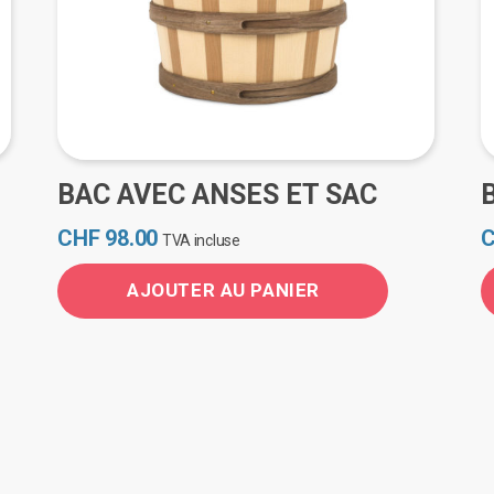
it
BAC AVEC ANSES ET SAC
CHF
98.00
TVA incluse
AJOUTER AU PANIER
C
p
a
p
v
L