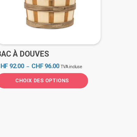
BAC À DOUVES
Plage
CHF
92.00
CHF
96.00
–
TVA incluse
de
prix :
CHOIX DES OPTIONS
CHF 92.00
e
à
CHF 96.00
roduit
lusieurs
ariations.
es