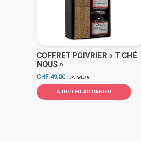
la
la
page
page
du
du
produit
produ
COFFRET POIVRIER « T’CHÉ
NOUS »
CHF
49.00
TVA incluse
AJOUTER AU PANIER