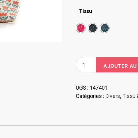
Tissu
quantité
AJOUTER AU
de
Lunch
bag/musette
UGS :
147401
casse-
Catégories :
Divers
,
Tissu 
croute