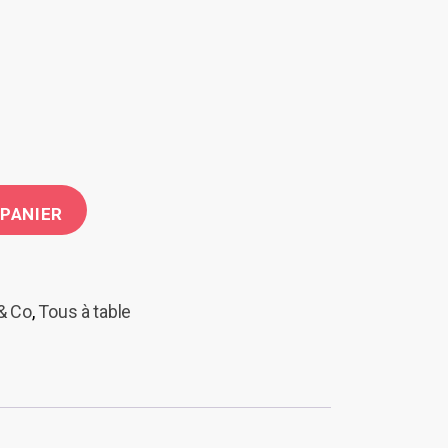
 PANIER
& Co
,
Tous à table