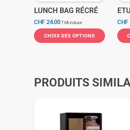
LUNCH BAG RÉCRÉ
ETU
CHF
24.00
CHF
TVA incluse
CHOIX DES OPTIONS
Ce
Ce
produit
produ
a
a
plusieurs
plusi
variations.
variat
PRODUITS SIMILA
Les
Les
options
optio
peuvent
peuv
être
être
choisies
chois
sur
sur