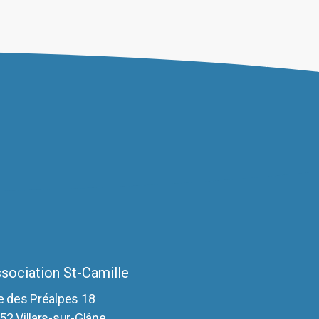
ptions
euvent
tre
hoisies
ur
age
u
roduit
sociation St-Camille
e des Préalpes 18
52 Villars-sur-Glâne