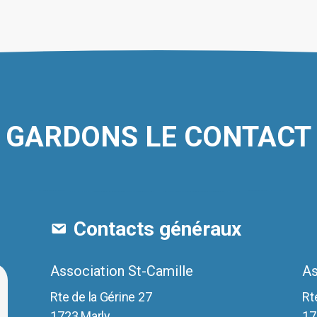
o
p
ê
c
s
la
p
GARDONS LE CONTACT
d
p
Contacts généraux
Association St-Camille
As
Rte de la Gérine 27
Rt
1723 Marly
17