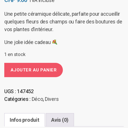
CHF
9.00
TVA incluse
Une petite céramique délicate, parfaite pour accueillir
quelques fleurs des champs ou faire des boutures de
vos plantes d’intérieur.
Une jolie idée cadeau
1 en stock
quantité
AJOUTER AU PANIER
de
Sauveur
de
UGS :
147452
fleurs
Catégories :
Déco
,
Divers
Infos produit
Avis (0)