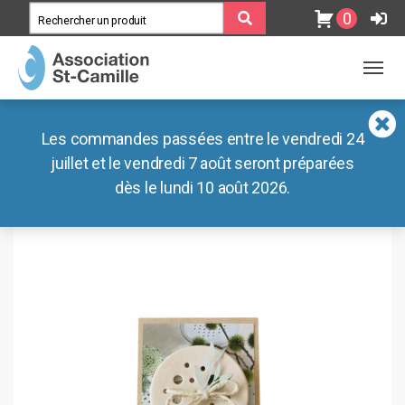
0
MENU
MENU
Association
Blog
Accueil
Les commandes passées entre le vendredi 24
/
Boutique
/
Déco
/
Divers
/ Sauveur de fleurs
Ateliers
Documents
juillet et le vendredi 7 août seront préparées
dès le lundi 10 août 2026.
Lieux de vie
Nos liens externes
Boutiques
Café des Préalpes
Radar Pédagogique