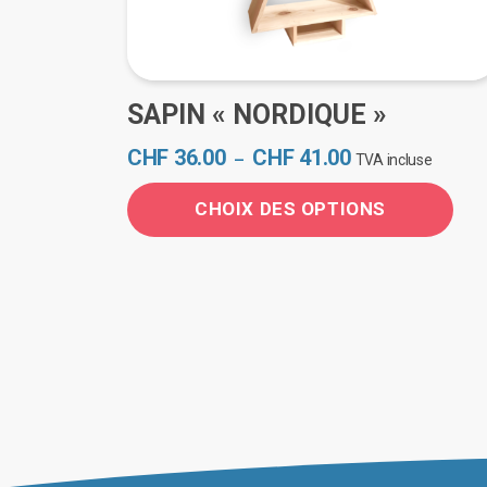
SAPIN « NORDIQUE »
Plage
CHF
36.00
CHF
41.00
–
TVA incluse
de
prix :
CHOIX DES OPTIONS
CHF 36.00
Ce
à
CHF 41.00
produit
a
plusieurs
variations.
Les
options
peuvent
être