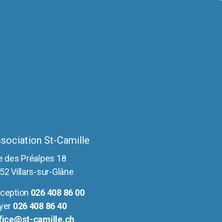
sociation St-Camille
e des Préalpes 18
52 Villars-sur-Glâne
ception
026 408 86 00
yer
026 408 86 40
fice@st-camille.ch