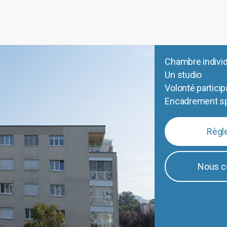
Chambre individ
Un studio
Volonté particip
Encadrement sp
Règl
Nous c