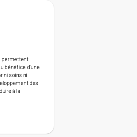
ls permettent
au bénéfice d’une
r ni soins ni
éveloppement des
uire à la