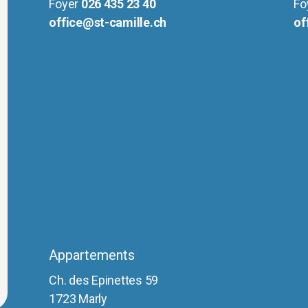
Foyer
026 435 23 40
Fo
office@st-camille.ch
of
Appartements
Ch. des Epinettes 59
1723 Marly