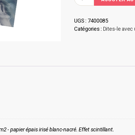
de
Carte
–
UGS :
7400085
Cathédrale
Catégories :
Dites-le avec
St-
Nicolas
gm2 - papier épais irisé blanc-nacré. Effet scintillant.