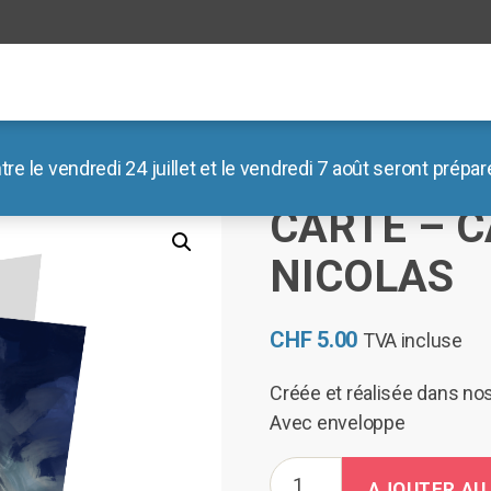
le vendredi 24 juillet et le vendredi 7 août seront préparé
/
Noël
/ Carte – Cathédrale St-Nicolas
CARTE – C
NICOLAS
CHF
5.00
TVA incluse
Créée et réalisée dans nos
Avec enveloppe
quantité
AJOUTER AU