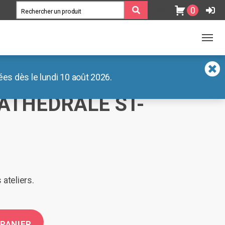
0
es dès le lundi 10 août 2026.
ATHÉDRALE ST-
 ateliers.
 PANIER