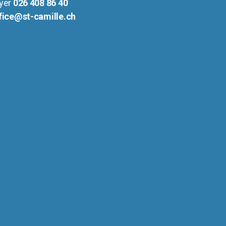
yer
026 408 86 40
fice@st-camille.ch