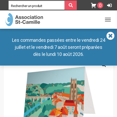
0
MENU
MENU
Association
Blog
Accueil
Les commandes passées entre le vendredi 24
/
Boutique
/
Dites-le avec un
Ateliers
Documents
mot
/
juillet et le vendredi 7 août seront préparées
Fribourg
/ Carte – Pont Zaehringen – Fribourg
dès le lundi 10 août 2026.
Lieux de vie
Nos liens externes
Boutiques
Café des Préalpes
Radar Pédagogique