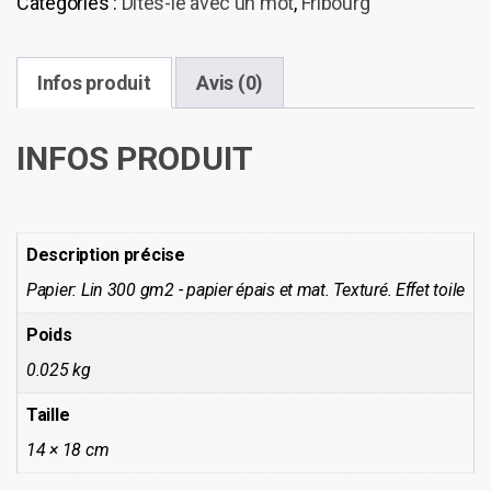
Catégories :
Dites-le avec un mot
,
Fribourg
Zaehringen
-
Fribourg
Infos produit
Avis (0)
INFOS PRODUIT
Description précise
Papier: Lin 300 gm2 - papier épais et mat. Texturé. Effet toile
Poids
0.025 kg
Taille
14 × 18 cm