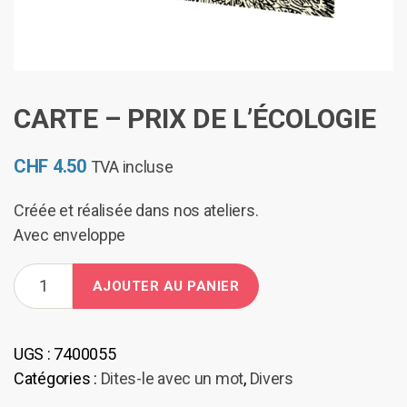
CARTE – PRIX DE L’ÉCOLOGIE
CHF
4.50
TVA incluse
Créée et réalisée dans nos ateliers.
Avec enveloppe
quantité
AJOUTER AU PANIER
de
Carte
–
UGS :
7400055
Prix
Catégories :
Dites-le avec un mot
,
Divers
de