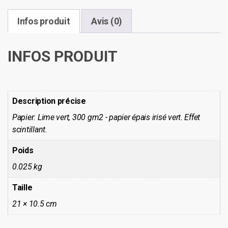
l'écologie
Infos produit
Avis (0)
INFOS PRODUIT
Description précise
Papier: Lime vert, 300 gm2 - papier épais irisé vert. Effet
scintillant.
Poids
0.025 kg
Taille
21 × 10.5 cm